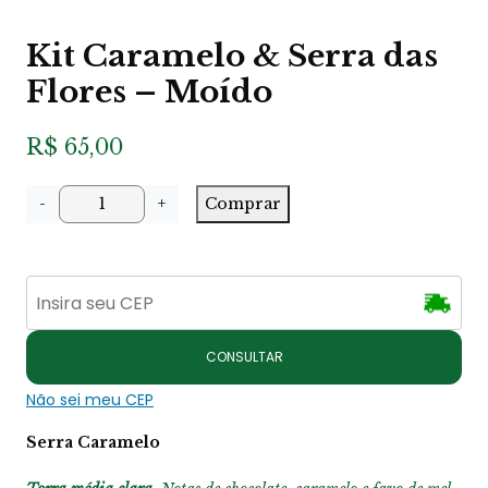
Kit Caramelo & Serra das
Flores – Moído
R$
65,00
K
-
+
Comprar
i
t
C
a
r
a
m
e
CONSULTAR
l
o
Não sei meu CEP
&
S
Serra Caramelo
e
r
r