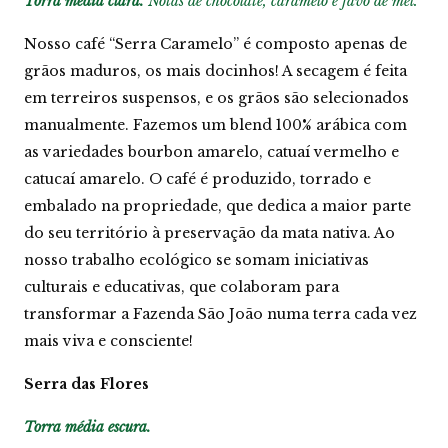
Torra média clara.
Notas de chocolate, caramelo e favo de mel.
a
d
Nosso café “Serra Caramelo” é composto apenas de
a
grãos maduros, os mais docinhos! A secagem é feita
s
F
em terreiros suspensos, e os grãos são selecionados
l
manualmente. Fazemos um blend 100% arábica com
o
r
as variedades bourbon amarelo, catuaí vermelho e
e
catucaí amarelo. O café é produzido, torrado e
s
-
embalado na propriedade, que dedica a maior parte
M
do seu território à preservação da mata nativa. Ao
o
í
nosso trabalho ecológico se somam iniciativas
d
culturais e educativas, que colaboram para
o
q
transformar a Fazenda São João numa terra cada vez
u
mais viva e consciente!
a
n
t
Serra das Flores
i
d
Torra média escura.
a