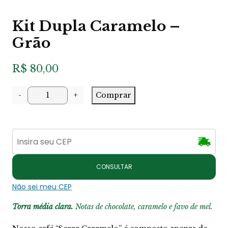
Kit Dupla Caramelo –
Grão
R$
80,00
K
-
+
Comprar
i
t
D
u
p
l
a
C
CONSULTAR
a
r
Não sei meu CEP
a
m
Torra média clara.
Notas de chocolate, caramelo e favo de mel.
e
l
o