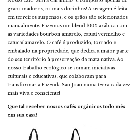
Nosso café “Serra Caramelo” é composto apenas de
-
grãos maduros, os mais docinhos! A secagem é feita
G
r
em terreiros suspensos, e os grãos são selecionados
ã
manualmente. Fazemos um blend 100% arábica com
o
q
as variedades bourbon amarelo, catuaí vermelho e
u
catucaí amarelo. O café é produzido, torrado e
a
n
embalado na propriedade, que dedica a maior parte
t
do seu território à preservação da mata nativa. Ao
i
d
nosso trabalho ecológico se somam iniciativas
a
culturais e educativas, que colaboram para
d
e
transformar a Fazenda São João numa terra cada vez
mais viva e consciente!
Que tal receber nossos cafés orgânicos todo mês
em sua casa?