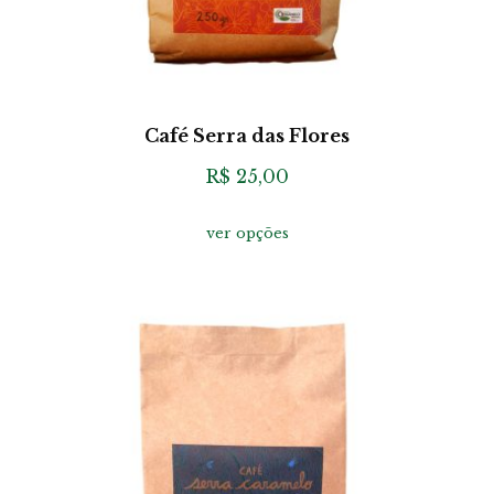
E
Café Serra das Flores
s
t
R$
25,00
e
p
ver opções
r
o
d
u
t
o
t
e
m
v
á