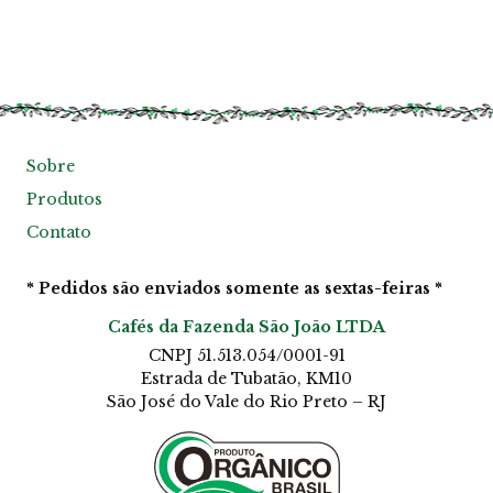
á
p
g
ç
i
õ
n
e
a
s
d
p
o
o
Sobre
p
d
r
Produtos
e
o
m
Contato
d
s
u
e
t
* Pedidos são enviados somente as sextas-feiras *
r
o
e
Cafés da Fazenda São João LTDA
s
CNPJ 51.513.054/0001-91
c
Estrada de Tubatão, KM10
o
São José do Vale do Rio Preto – RJ
l
h
i
d